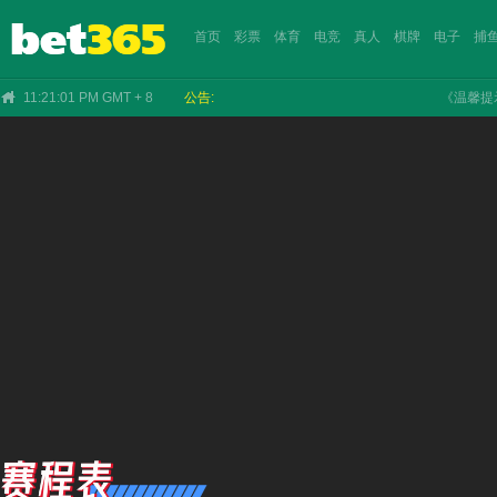
首页
彩票
体育
电竞
真人
棋牌
电子
捕
11:21:01 PM GMT + 8
公告:
《温馨提示》
NEXTSPIN
EEAI
沙巴
KS
IM
双赢
IM
WAZDAN
CHOICE
ICG
乐游
IM
雷火
VR
CHOICE
BBIN
365
CR
PP