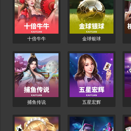
立刻开始
立刻开始
十倍牛牛
金球银球
立刻开始
立刻开始
捕鱼传说
五星宏辉