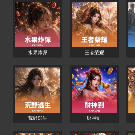
立刻开始
立刻开始
水果炸彈
王者榮耀
立刻开始
立刻开始
荒野逃生
財神到