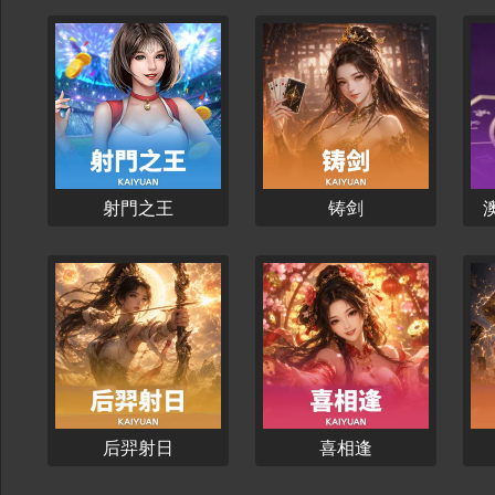
立刻开始
立刻开始
射門之王
铸剑
立刻开始
立刻开始
后羿射日
喜相逢