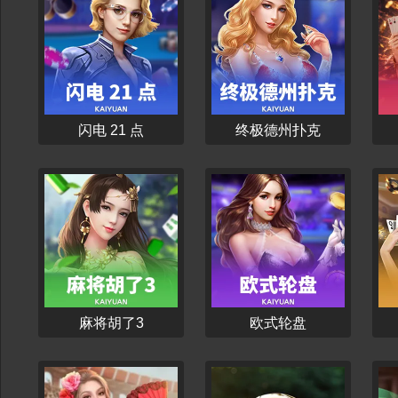
立刻开始
立刻开始
闪电 21 点
终极德州扑克
立刻开始
立刻开始
麻将胡了3
欧式轮盘