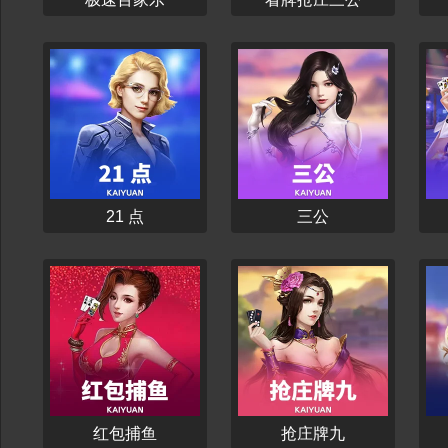
立刻开始
立刻开始
21 点
三公
立刻开始
立刻开始
红包捕鱼
抢庄牌九