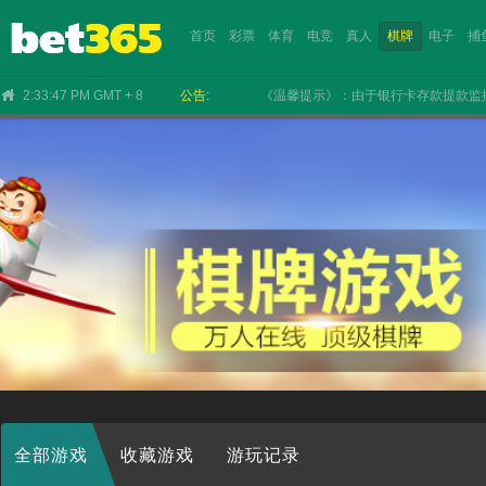
首页
彩票
体育
电竞
真人
棋牌
电子
捕
2:33:48 PM GMT + 8
公告:
《温馨提示》：由于银行卡存款提款监控严格，建议
NEXTSPIN
EEAI
沙巴
KS
IM
双赢
IM
WAZDAN
CHOICE
ICG
乐游
IM
雷火
VR
CHOICE
BBIN
365
CR
PP
全部游戏
收藏游戏
游玩记录