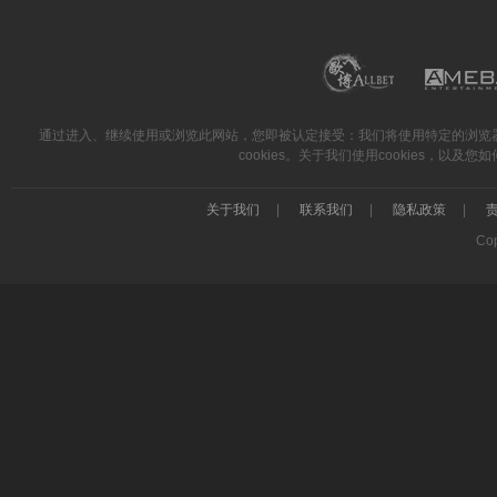
立刻开始
立刻开始
通过进入、继续使用或浏览此网站，您即被认定接受：我们将使用特定的浏览器coo
cookies。关于我们使用cookies，以及
关于我们
|
联系我们
|
隐私政策
|
Cop